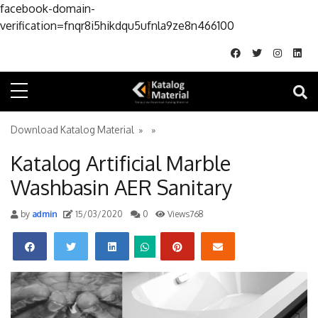
facebook-domain-
Skip to conte
verification=fnqr8i5hikdqu5ufnla9ze8n466100
Download Katalog Material
» »
Katalog Artificial Marble
Washbasin AER Sanitary
by
admin
15/03/2020
0
Views768