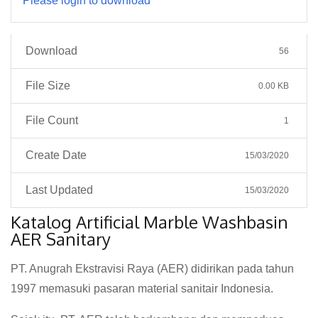
Please login to download
Download
56
File Size
0.00 KB
File Count
1
Create Date
15/03/2020
Last Updated
15/03/2020
Katalog Artificial Marble Washbasin
AER Sanitary
PT. Anugrah Ekstravisi Raya (AER) didirikan pada tahun
1997 memasuki pasaran material sanitair Indonesia.