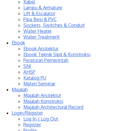
Kabel
Lampu & Armature
Lift & Escalator
Pipa Besi & PVC
Sockets, Switches & Conduit
Water Heater
Water Treatment
Ebook
Ebook Arsitektur
Ebook Teknik Sipil & Konstruksi
Peraturan Pemerintah
SNI
AHSP
Katalog PU
Materi Seminar
Majalah
Majalah Arsitektur
Majalah Konstruksi
Majalah Architectural Record
Login/Register
Log In | Log Out
Register
Profile