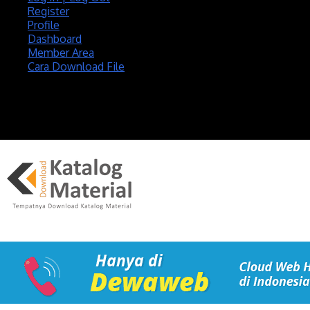
Register
Profile
Dashboard
Member Area
Cara Download File