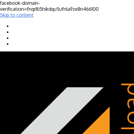
facebook-domain-
verification=fnqr8i5hikdqu5ufnla9ze8n466100
Skip to content