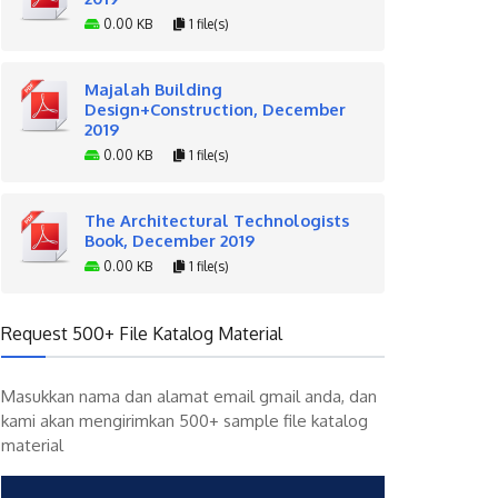
0.00 KB
1 file(s)
Majalah Building
Design+Construction, December
2019
0.00 KB
1 file(s)
The Architectural Technologists
Book, December 2019
0.00 KB
1 file(s)
Request 500+ File Katalog Material
Masukkan nama dan alamat email gmail anda, dan
kami akan mengirimkan 500+ sample file katalog
material