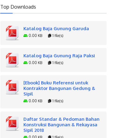
Top Downloads
Katalog Baja Gunung Garuda
0.00 KB
1 file(s)
Katalog Baja Gunung Raja Paksi
0.00 KB
1 file(s)
[Ebook] Buku Referensi untuk
Kontraktor Bangunan Gedung &
Sipil
0.00 KB
1 file(s)
Daftar Standar & Pedoman Bahan
Konstruksi Bangunan & Rekayasa
Sipil 2018
0.00 KB
1 file(s)