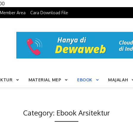
Skip to content
100
Member Area
Cara Download File
UKTUR
MATERIAL MEP
EBOOK
MAJALAH
Category:
Ebook Arsitektur