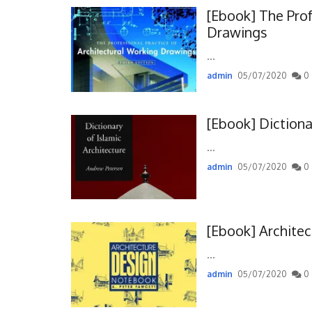
[Ebook] The Prof
Drawings
...
admin
05/07/2020
0 
[Ebook] Dictiona
...
admin
05/07/2020
0 
[Ebook] Archite
...
admin
05/07/2020
0 