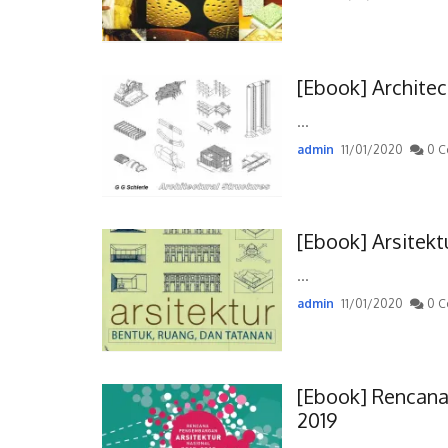
[Ebook] Architec
...
admin
11/01/2020
0 C
[Ebook] Arsitek
...
admin
11/01/2020
0 C
[Ebook] Rencana
2019