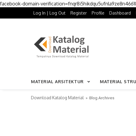
facebook-domain-verification=fnqr8i5hikdqu5ufnla9ze8n466
Log In | Log Out
Register
Profile
Dashboard
MATERIAL ARSITEKTUR
MATERIAL STR
Download Katalog Material
» Blog Archives