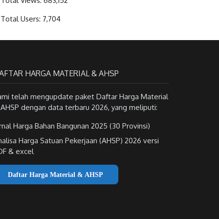
Total Views:
683,152
Total Users:
7,704
AFTAR HARGA MATERIAL & AHSP
ami telah mengupdate paket Daftar Harga Material
 AHSP dengan data terbaru 2026, yang meliputi:
rnal Harga Bahan Bangunan 2025 (30 Provinsi)
nalisa Harga Satuan Pekerjaan (AHSP) 2026 versi
DF & excel
Daftar Harga Material & AHSP