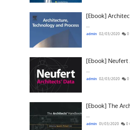
[Ebook] Archite
...
admin
02/03/2020
0
[Ebook] Neufert 
...
admin
02/03/2020
0
[Ebook] The Arc
...
admin
01/03/2020
0 