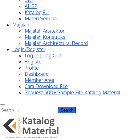
SNI
AHSP
Katalog PU
Materi Seminar
Majalah
Majalah Arsitektur
Majalah Konstruksi
Majalah Architectural Record
Login/Register
Log In | Log Out
Register
Profile
Dashboard
Member Area
Cara Download File
Request 500+ Sample File Katalog Material