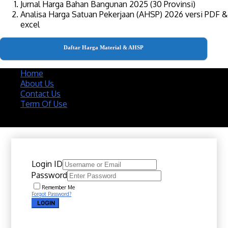
Jurnal Harga Bahan Bangunan 2025 (30 Provinsi)
Analisa Harga Satuan Pekerjaan (AHSP) 2026 versi PDF &
excel
Daftar Harga Material & AHSP
Home
About Us
Contact Us
Term Of Use
Copyright 2020 @ Download Katalog Material
Login ID
Password
Remember Me
Forgot Password?
LOGIN