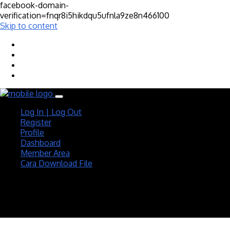
facebook-domain-
verification=fnqr8i5hikdqu5ufnla9ze8n466100
Skip to content
Log In | Log Out
Register
Profile
Dashboard
Member Area
Cara Download File