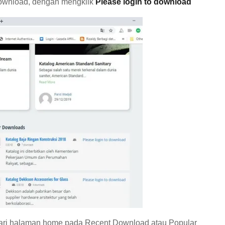
 download, dengan mengklik
Please login to download
ri halaman home pada Recent Download atau Popular