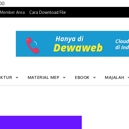
Skip to content
100
Member Area
Cara Download File
UKTUR
MATERIAL MEP
EBOOK
MAJALAH