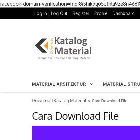
facebook-domain-verification=fnqr8i5hikdqu5ufnla9ze8n466
Log In | Log Out
Register
Profile
Dashboard
MATERIAL ARSITEKTUR
MATERIAL STR
Download Katalog Material
» Cara Download File
Cara Download File