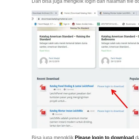
Dan bisa juga mengklik login dari halaman file
Bisa juga mengklik
Please login to download
da