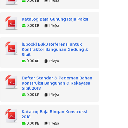
0.00 KB
1 file(s)
Katalog Baja Gunung Raja Paksi
0.00 KB
1 file(s)
[Ebook] Buku Referensi untuk
Kontraktor Bangunan Gedung &
Sipil
0.00 KB
1 file(s)
Daftar Standar & Pedoman Bahan
Konstruksi Bangunan & Rekayasa
Sipil 2018
0.00 KB
1 file(s)
Katalog Baja Ringan Konstruksi
2018
0.00 KB
1 file(s)