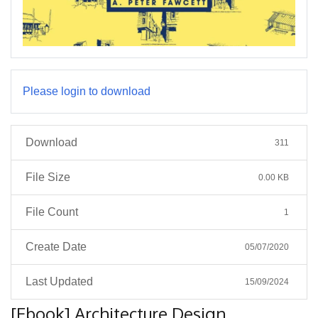
Please login to download
Download
311
File Size
0.00 KB
File Count
1
Create Date
05/07/2020
Last Updated
15/09/2024
[Ebook] Architecture Design