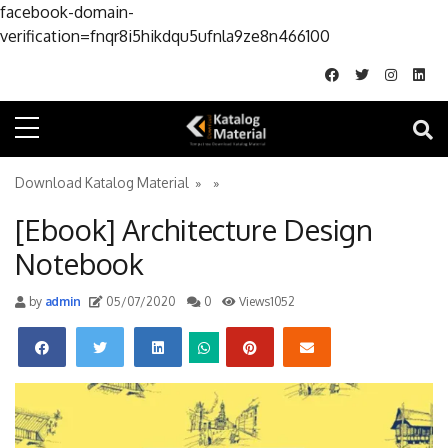
facebook-domain-
Skip to conte
verification=fnqr8i5hikdqu5ufnla9ze8n466100
Download Katalog Material
» »
[Ebook] Architecture Design
Notebook
by
admin
05/07/2020
0
Views1052