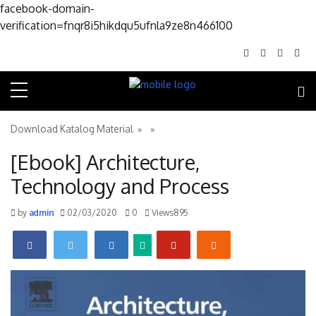
facebook-domain-
Skip to conte
verification=fnqr8i5hikdqu5ufnla9ze8n466100
Download Katalog Material
» »
[Ebook] Architecture,
Technology and Process
by
admin
02/03/2020
0
Views895