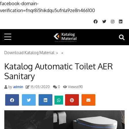
facebook-domain-
Skip to conte
verification=fnqr8i5hikdqu5ufnla9ze8n466100
Download Katalog Material
» »
Katalog Automatic Toilet AER
Sanitary
by
admin
15/03/2020
0
Views690