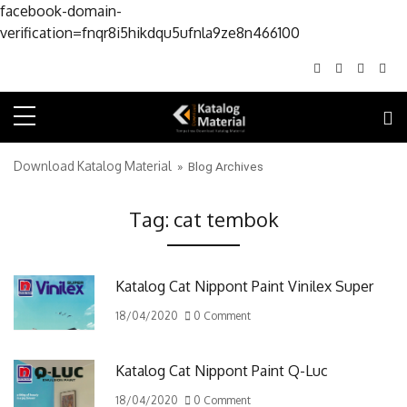
facebook-domain-
Skip to conte
verification=fnqr8i5hikdqu5ufnla9ze8n466100
Download Katalog Material
» Blog Archives
Tag:
cat tembok
Katalog Cat Nippont Paint Vinilex Super
18/04/2020
0 Comment
Katalog Cat Nippont Paint Q-Luc
18/04/2020
0 Comment