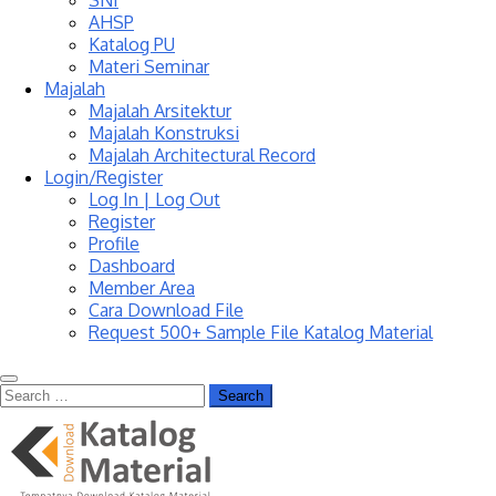
SNI
AHSP
Katalog PU
Materi Seminar
Majalah
Majalah Arsitektur
Majalah Konstruksi
Majalah Architectural Record
Login/Register
Log In | Log Out
Register
Profile
Dashboard
Member Area
Cara Download File
Request 500+ Sample File Katalog Material