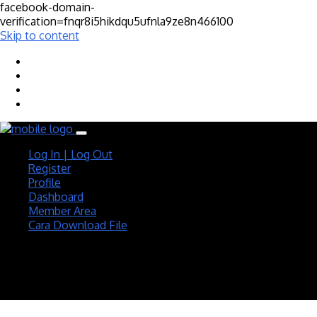
facebook-domain-
verification=fnqr8i5hikdqu5ufnla9ze8n466100
Skip to content
Log In | Log Out
Register
Profile
Dashboard
Member Area
Cara Download File