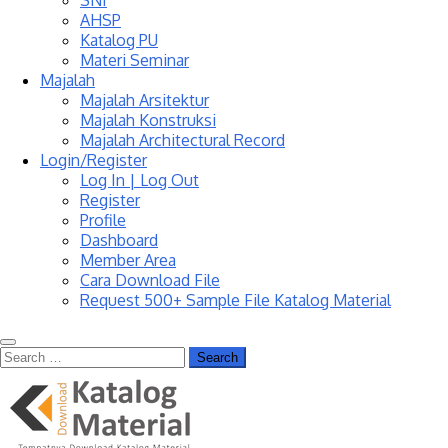
SNI
AHSP
Katalog PU
Materi Seminar
Majalah
Majalah Arsitektur
Majalah Konstruksi
Majalah Architectural Record
Login/Register
Log In | Log Out
Register
Profile
Dashboard
Member Area
Cara Download File
Request 500+ Sample File Katalog Material