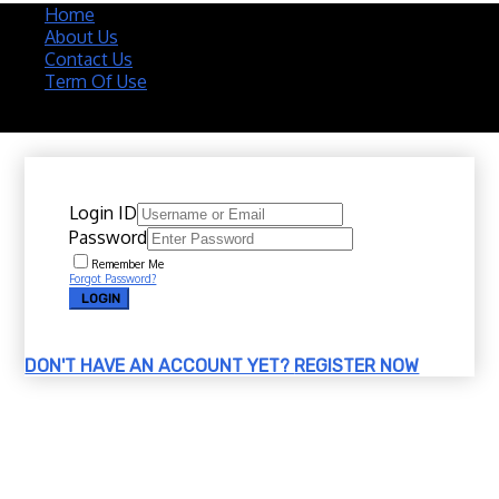
Home
About Us
Contact Us
Term Of Use
Copyright 2020 @ Download Katalog Material
Login ID
Password
Remember Me
Forgot Password?
LOGIN
DON'T HAVE AN ACCOUNT YET?
REGISTER NOW