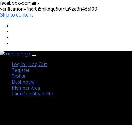
facebook-domain-
verification=fnqr8i5hikdqu5ufnla9ze8n466100
Skip to content
Log In | Log Out
Register
Profile
Dashboard
Member Area
Cara Download File