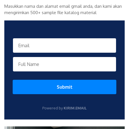
Masukkan nama dan alamat email gmail anda, dan kami akan
mengirimkan 500+ sample file katalog material
Submit
Powered by
KIRIM.EMAIL