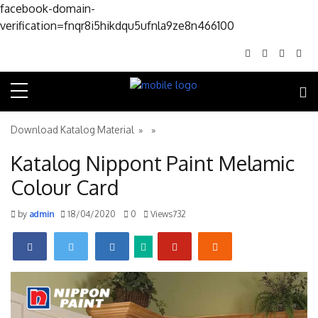
facebook-domain-
Skip to conte
verification=fnqr8i5hikdqu5ufnla9ze8n466100
Download Katalog Material
» »
Katalog Nippont Paint Melamic
Colour Card
by
admin
18/04/2020
0
Views732