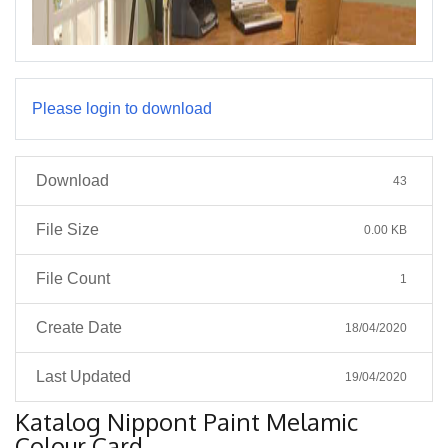
Please login to download
Download
43
File Size
0.00 KB
File Count
1
Create Date
18/04/2020
Last Updated
19/04/2020
Katalog Nippont Paint Melamic
Colour Card