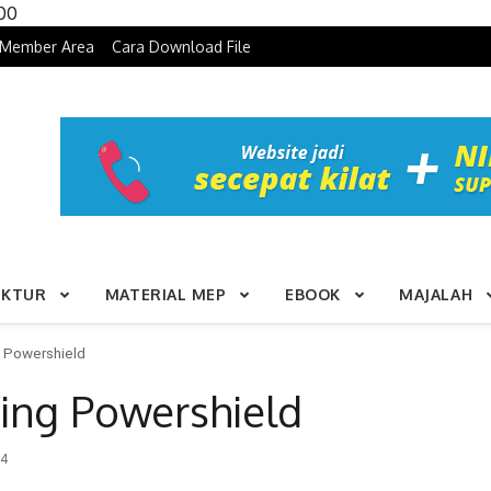
Skip to content
100
Member Area
Cara Download File
UKTUR
MATERIAL MEP
EBOOK
MAJALAH
g Powershield
ing Powershield
54