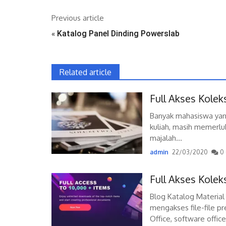
Previous article
«
Katalog Panel Dinding Powerslab
Related article
Full Akses Kolek
Banyak mahasiswa yan
kuliah, masih memerluk
majalah...
admin
22/03/2020
0 
Full Akses Kole
Blog Katalog Materia
mengakses file-file 
Office, software office 