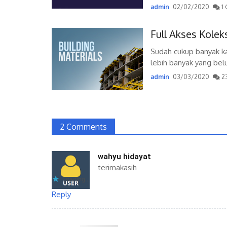
admin
02/02/2020
1 
Full Akses Kolek
Sudah cukup banyak kat
lebih banyak yang belu
admin
03/03/2020
2
2 Comments
wahyu hidayat
terimakasih
Loading...
Reply