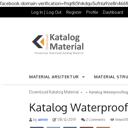
facebook-domain-verification=fnqr8i5hikdqu5ufnla9ze8n466
Log In | Log Out
Register
Profile
Dashboard
MATERIAL ARSITEKTUR
MATERIAL STR
Download Katalog Material
» »
Katalog Waterproofin
Katalog Waterproof
by
admin
08/12/2019
2 Comments
Views11