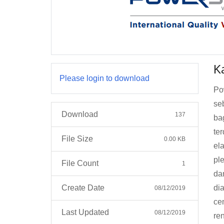
K
Please login to download
Po
se
Download
137
ba
te
File Size
0.00 KB
el
pl
File Count
1
da
Create Date
di
08/12/2019
ce
Last Updated
08/12/2019
re