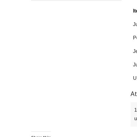
I
J
P
J
J
U
At
u