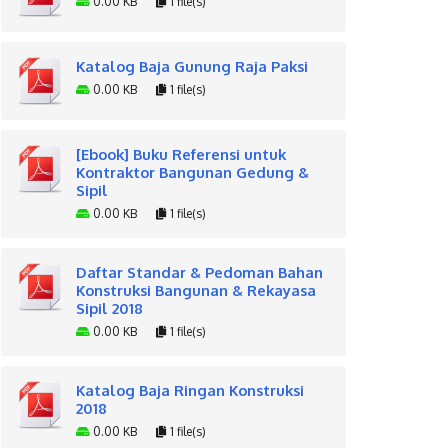
0.00 KB
1 file(s)
Katalog Baja Gunung Raja Paksi
0.00 KB
1 file(s)
[Ebook] Buku Referensi untuk
Kontraktor Bangunan Gedung &
Sipil
0.00 KB
1 file(s)
Daftar Standar & Pedoman Bahan
Konstruksi Bangunan & Rekayasa
Sipil 2018
0.00 KB
1 file(s)
Katalog Baja Ringan Konstruksi
2018
0.00 KB
1 file(s)