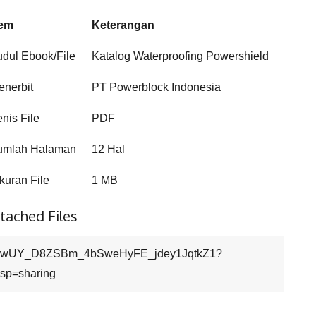
tem
Keterangan
udul Ebook/File
Katalog Waterproofing Powershield
enerbit
PT Powerblock Indonesia
enis File
PDF
umlah Halaman
12 Hal
kuran File
1 MB
tached Files
1wUY_D8ZSBm_4bSweHyFE_jdey1JqtkZ1?
sp=sharing