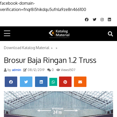
facebook-domain-
Skip to conte
verification=fnqr8i5hikdqu5ufnla9ze8n466100
Download Katalog Material
» »
Brosur Baja Ringan 1.2 Truss
by
admin
08/12/2019
0
Views1507