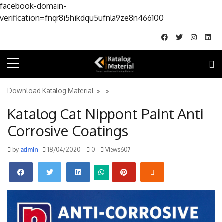
facebook-domain-
Skip to conte
verification=fnqr8i5hikdqu5ufnla9ze8n466100
Download Katalog Material
» »
Katalog Cat Nippont Paint Anti
Corrosive Coatings
by
admin
18/04/2020
0
Views607