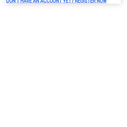
DON'T HAVE AN ACCOUNT YET?
REGISTER NOW