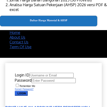
Analisa Harga Satuan Pekerjaan (AHSP) 2026 versi PDF &
excel
Daftar Harga Material & AHSP
Home
About Us
Contact Us
Term Of Use
Copyright 2020 @ Download Katalog Material
Login ID
Password
Remember Me
Forgot Password?
LOGIN