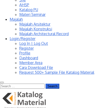
SNI
AHSP
Katalog PU
Materi Seminar
Majalah
Majalah Arsitektur
Majalah Konstruksi
Majalah Architectural Record
Login/Register
Log In | Log Out
Register
Profile
Dashboard
Member Area
Cara Download File
Request 500+ Sample File Katalog Material