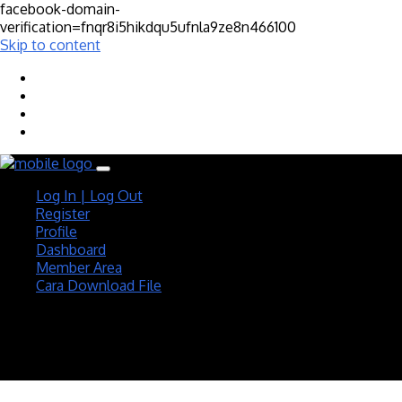
facebook-domain-
verification=fnqr8i5hikdqu5ufnla9ze8n466100
Skip to content
Log In | Log Out
Register
Profile
Dashboard
Member Area
Cara Download File