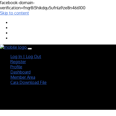
facebook-domain-
verification=fnqr8i5hikdqu5ufnla9ze8n466100
Skip to content
Log In | Log Out
Register
Profile
Dashboard
Member Area
Cara Download File