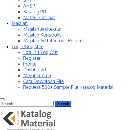
SNI
AHSP
Katalog PU
Materi Seminar
Majalah
Majalah Arsitektur
Majalah Konstruksi
Majalah Architectural Record
Login/Register
Log In | Log Out
Register
Profile
Dashboard
Member Area
Cara Download File
Request 500+ Sample File Katalog Material