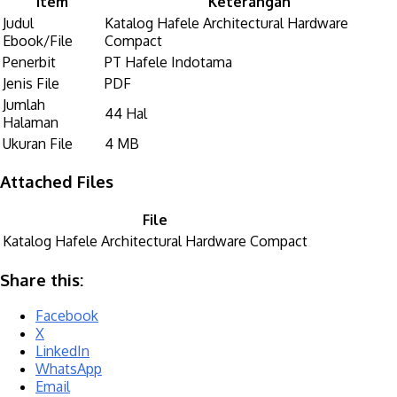
Item
Keterangan
Judul
Katalog Hafele Architectural Hardware
Ebook/File
Compact
Penerbit
PT Hafele Indotama
Jenis File
PDF
Jumlah
44 Hal
Halaman
Ukuran File
4 MB
Attached Files
File
Katalog Hafele Architectural Hardware Compact
Share this:
Facebook
X
LinkedIn
WhatsApp
Email