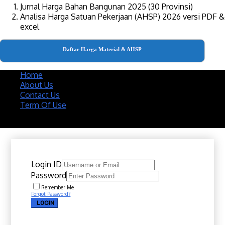
Jurnal Harga Bahan Bangunan 2025 (30 Provinsi)
Analisa Harga Satuan Pekerjaan (AHSP) 2026 versi PDF &
excel
Daftar Harga Material & AHSP
Home
About Us
Contact Us
Term Of Use
Copyright 2020 @ Download Katalog Material
Login ID
Password
Remember Me
Forgot Password?
LOGIN