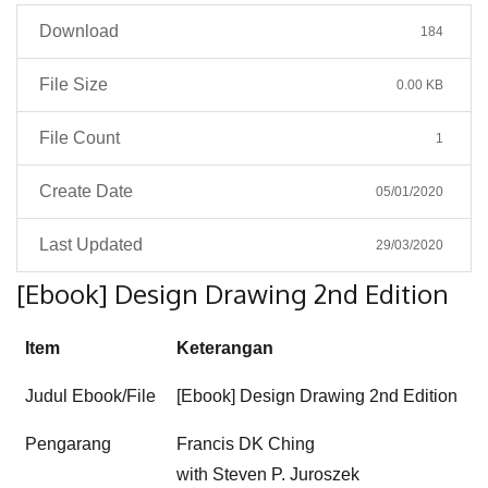
Download
184
File Size
0.00 KB
File Count
1
Create Date
05/01/2020
Last Updated
29/03/2020
[Ebook] Design Drawing 2nd Edition
Item
Keterangan
Judul Ebook/File
[Ebook] Design Drawing 2nd Edition
Pengarang
Francis DK Ching
with Steven P. Juroszek