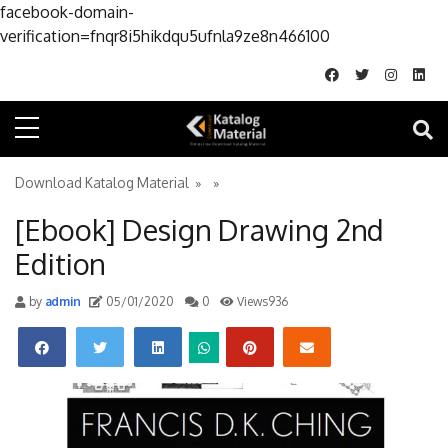
facebook-domain-
Skip to conte
verification=fnqr8i5hikdqu5ufnla9ze8n466100
Download Katalog Material
» »
[Ebook] Design Drawing 2nd
Edition
by
admin
05/01/2020
0
Views936