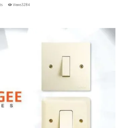
ts
Views3284