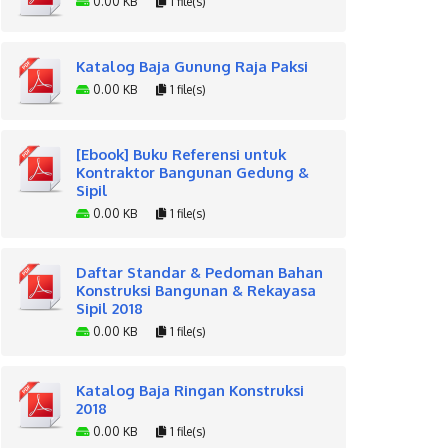
0.00 KB
1 file(s)
Katalog Baja Gunung Raja Paksi
0.00 KB
1 file(s)
[Ebook] Buku Referensi untuk
Kontraktor Bangunan Gedung &
Sipil
0.00 KB
1 file(s)
Daftar Standar & Pedoman Bahan
Konstruksi Bangunan & Rekayasa
Sipil 2018
0.00 KB
1 file(s)
Katalog Baja Ringan Konstruksi
2018
0.00 KB
1 file(s)