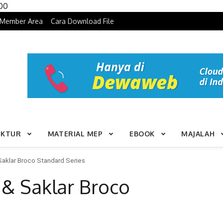
Skip to content
100
Member Area
Cara Download File
UKTUR
MATERIAL MEP
EBOOK
MAJALAH
Saklar Broco Standard Series
 & Saklar Broco