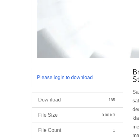
B
S
Please login to download
Sak
Download
185
sa
de
File Size
0.00 KB
kl
me
File Count
1
ma