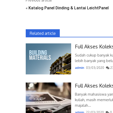
Previous article
«
Katalog Panel Dinding & Lantai LeichtPanel
Related article
Full Akses Kolek
Sudah cukup banyak kat
lebih banyak yang belu
admin
03/03/2020
2
Full Akses Kolek
Banyak mahasiswa yan
kuliah, masih memerluk
majalah...
admin
22/03/2020
0 