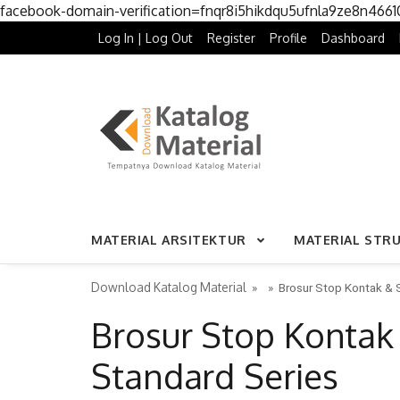
facebook-domain-verification=fnqr8i5hikdqu5ufnla9ze8n466
Log In | Log Out
Register
Profile
Dashboard
MATERIAL ARSITEKTUR
MATERIAL STR
Download Katalog Material
» »
Brosur Stop Kontak & 
Brosur Stop Kontak
Standard Series