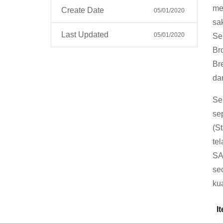
mem
Create Date
05/01/2020
sa
Last Updated
05/01/2020
Se
Br
Br
da
Se
se
(St
te
SA
se
ku
I