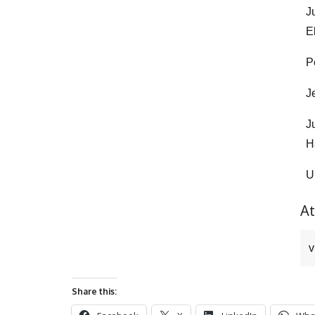
J
E
P
J
J
H
U
At
v
Share this: