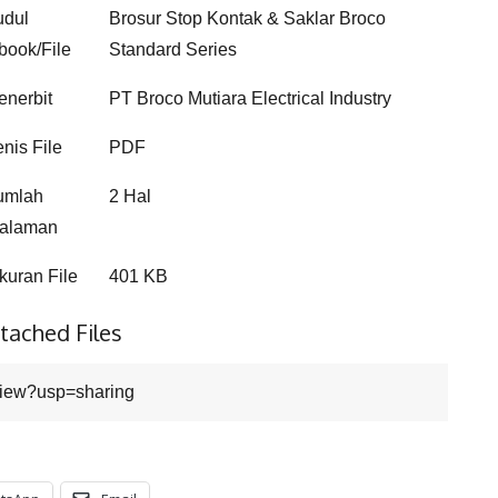
udul
Brosur Stop Kontak & Saklar Broco
book/File
Standard Series
enerbit
PT Broco Mutiara Electrical Industry
enis File
PDF
umlah
2 Hal
alaman
kuran File
401 KB
tached Files
iew?usp=sharing