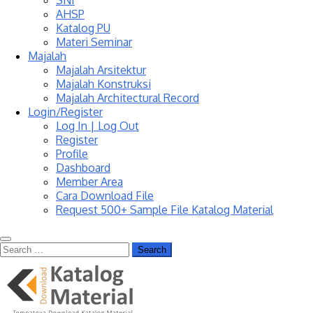
SNI
AHSP
Katalog PU
Materi Seminar
Majalah
Majalah Arsitektur
Majalah Konstruksi
Majalah Architectural Record
Login/Register
Log In | Log Out
Register
Profile
Dashboard
Member Area
Cara Download File
Request 500+ Sample File Katalog Material