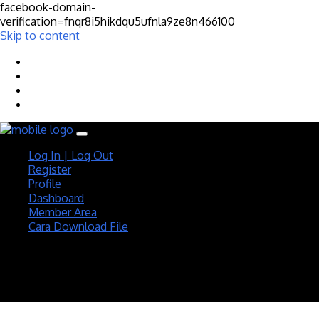
facebook-domain-
verification=fnqr8i5hikdqu5ufnla9ze8n466100
Skip to content
Log In | Log Out
Register
Profile
Dashboard
Member Area
Cara Download File