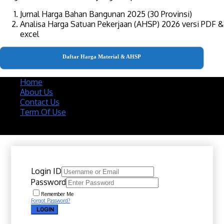
Jurnal Harga Bahan Bangunan 2025 (30 Provinsi)
Analisa Harga Satuan Pekerjaan (AHSP) 2026 versi PDF &
excel
Daftar Harga Material & AHSP
Home
About Us
Contact Us
Term Of Use
Copyright 2020 @ Download Katalog Material
Login ID
Password
Remember Me
Forgot Password?
LOGIN