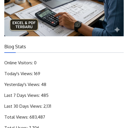
Blog Stats
Online Visitors:
0
Today's Views:
169
Yesterday's Views:
48
Last 7 Days Views:
485
Last 30 Days Views:
2,131
Total Views:
683,487
Total Users:
7,706