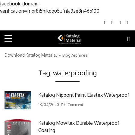
facebook-domain-
Skip to conte
verification=fnqr8i5hikdqu5ufnla9ze8n466100
Download Katalog Material
» Blog Archives
Tag:
waterproofing
Katalog Nippont Paint Elastex Waterproof
18/04/2020
0 Comment
Katalog Mowilex Durable Waterproof
Coating