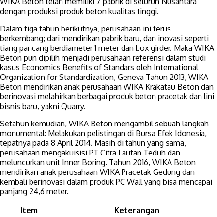
WIKA Beton telah memiliki 7 pabrik di seluruh Nusantara
dengan produksi produk beton kualitas tinggi.
Dalam tiga tahun berikutnya, perusahaan ini terus
berkembang; dari mendirikan pabrik baru, dan inovasi seperti
tiang pancang berdiameter 1 meter dan box girder. Maka WIKA
Beton pun dipilih menjadi perusahaan referensi dalam studi
kasus Economics Benefits of Standars oleh International
Organization for Standardization, Geneva Tahun 2013, WIKA
Beton mendirikan anak perusahaan WIKA Krakatau Beton dan
berinovasi melahirkan berbagai produk beton pracetak dan lini
bisnis baru, yakni Quarry.
Setahun kemudian, WIKA Beton mengambil sebuah langkah
monumental: Melakukan pelistingan di Bursa Efek Idonesia,
tepatnya pada 8 April 2014. Masih di tahun yang sama,
perusahaan mengakuisisi PT Citra Lautan Teduh dan
meluncurkan unit Inner Boring. Tahun 2016, WIKA Beton
mendirikan anak perusahaan WIKA Pracetak Gedung dan
kembali berinovasi dalam produk PC Wall yang bisa mencapai
panjang 24,6 meter.
Item
Keterangan