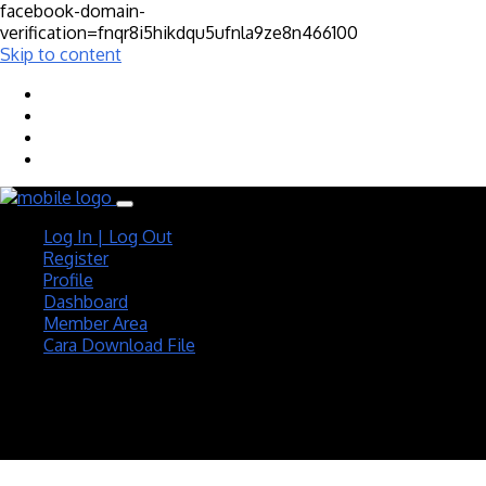
facebook-domain-
verification=fnqr8i5hikdqu5ufnla9ze8n466100
Skip to content
Log In | Log Out
Register
Profile
Dashboard
Member Area
Cara Download File