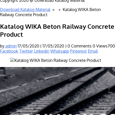
Copyright 2020 @ Download Katalog Material
Download Katalog Material
» »
Katalog WIKA Beton
Railway Concrete Product
Katalog WIKA Beton Railway Concrete
Product
by
admin
17/05/2020
( 17/05/2020 )
0 Comments
0
Views700
Facebook
Twitter
Linkedin
Whatsapp
Pinterest
Email