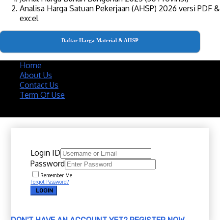
Analisa Harga Satuan Pekerjaan (AHSP) 2026 versi PDF &
excel
Daftar Harga Material & AHSP
Home
About Us
Contact Us
Term Of Use
Copyright 2020 @ Download Katalog Material
Login ID
Password
Remember Me
Forgot Password?
LOGIN