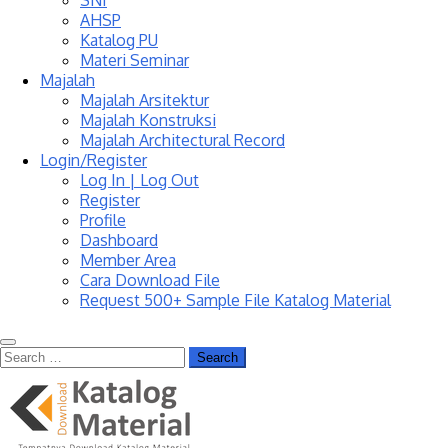
SNI
AHSP
Katalog PU
Materi Seminar
Majalah
Majalah Arsitektur
Majalah Konstruksi
Majalah Architectural Record
Login/Register
Log In | Log Out
Register
Profile
Dashboard
Member Area
Cara Download File
Request 500+ Sample File Katalog Material