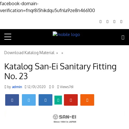
facebook-domain-
Skip to conte
verification=fnqr8i5hikdqu5ufnla9ze8n466100
Download Katalog Material
» »
Katalog San-Ei Sanitary Fitting
No. 23
by
admin
12/01/2020
0
Views761