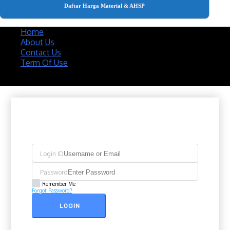
Daftar Harga Material & AHSP
Home
About Us
Contact Us
Term Of Use
Copyright 2020 @ Download Katalog Material
Login ID
Password
Remember Me
Forgot Password?
LOGIN