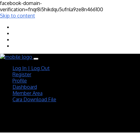
facebook-domain-
verification=fnqr8i5hikdqu5ufnla9ze8n466100
Skip to content
Log In | Log Out
Register
Profile
Dashboard
Member Area
Cara Download File