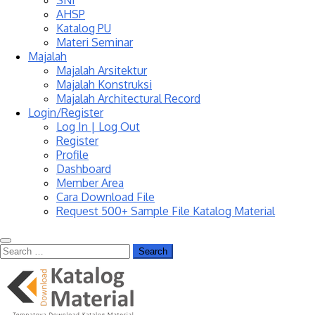
SNI
AHSP
Katalog PU
Materi Seminar
Majalah
Majalah Arsitektur
Majalah Konstruksi
Majalah Architectural Record
Login/Register
Log In | Log Out
Register
Profile
Dashboard
Member Area
Cara Download File
Request 500+ Sample File Katalog Material