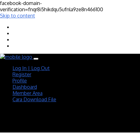
facebook-domain-
verification=fnqr8i5hikdqu5ufnla9ze8n466100
Skip to content
Log In | Log Out
Register
Profile
Dashboard
Member Area
Cara Download File