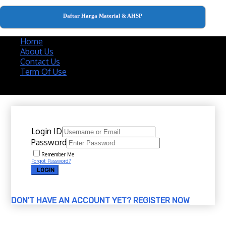
Daftar Harga Material & AHSP
Home
About Us
Contact Us
Term Of Use
Copyright 2020 @ Download Katalog Material
Login ID
Password
Remember Me
Forgot Password?
LOGIN
DON'T HAVE AN ACCOUNT YET?
REGISTER NOW