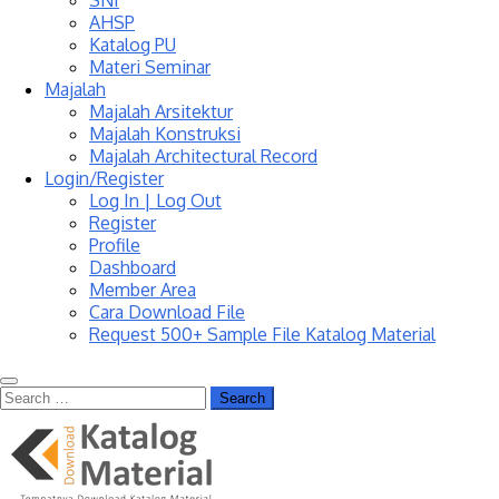
SNI
AHSP
Katalog PU
Materi Seminar
Majalah
Majalah Arsitektur
Majalah Konstruksi
Majalah Architectural Record
Login/Register
Log In | Log Out
Register
Profile
Dashboard
Member Area
Cara Download File
Request 500+ Sample File Katalog Material