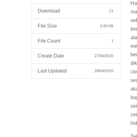
Ha
Download
21
ma
se
File Size
0.00 KB
be
at
File Count
1
me
be
Create Date
27/04/2020
dik
Last Updated
28/04/2020
cl
se
ak
ba
se
ce
hi
Te