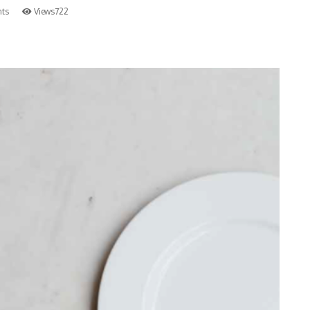
ts
Views722