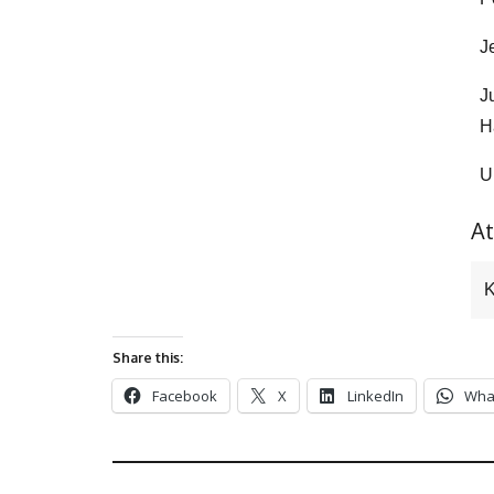
J
J
H
U
At
K
Share this:
Facebook
X
LinkedIn
Wha