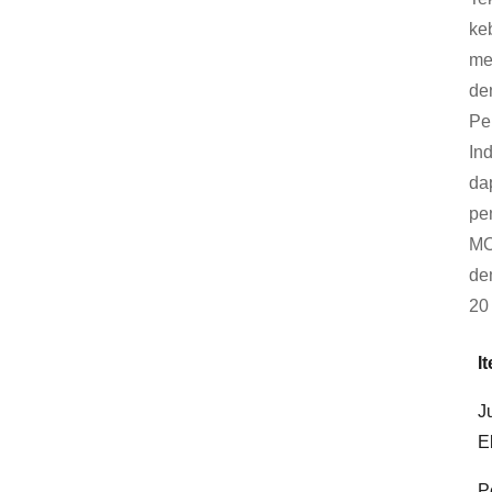
ke
me
de
Pe
In
da
pen
MO
de
20
I
J
E
P