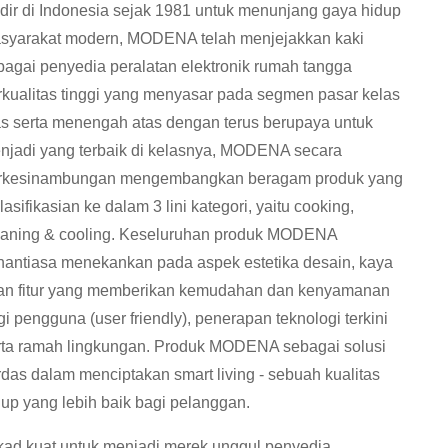
dir di Indonesia sejak 1981 untuk menunjang gaya hidup
syarakat modern, MODENA telah menjejakkan kaki
bagai penyedia peralatan elektronik rumah tangga
rkualitas tinggi yang menyasar pada segmen pasar kelas
as serta menengah atas dengan terus berupaya untuk
njadi yang terbaik di kelasnya, MODENA secara
rkesinambungan mengembangkan beragam produk yang
lasifikasian ke dalam 3 lini kategori, yaitu cooking,
eaning & cooling. Keseluruhan produk MODENA
nantiasa menekankan pada aspek estetika desain, kaya
an fitur yang memberikan kemudahan dan kenyamanan
gi pengguna (user friendly), penerapan teknologi terkini
rta ramah lingkungan. Produk MODENA sebagai solusi
rdas dalam menciptakan smart living - sebuah kualitas
dup yang lebih baik bagi pelanggan.
kad kuat untuk menjadi merek unggul penyedia