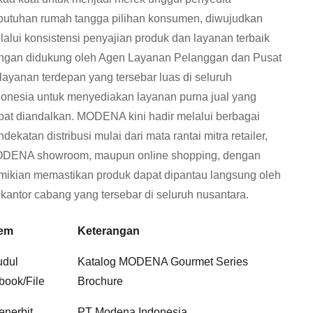
butuhan rumah tangga pilihan konsumen, diwujudkan
lalui konsistensi penyajian produk dan layanan terbaik
ngan didukung oleh Agen Layanan Pelanggan dan Pusat
layanan terdepan yang tersebar luas di seluruh
donesia untuk menyediakan layanan purna jual yang
pat diandalkan. MODENA kini hadir melalui berbagai
dekatan distribusi mulai dari mata rantai mitra retailer,
DENA showroom, maupun online shopping, dengan
mikian memastikan produk dapat dipantau langsung oleh
 kantor cabang yang tersebar di seluruh nusantara.
tem
Keterangan
udul
Katalog MODENA Gourmet Series
book/File
Brochure
enerbit
PT Modena Indonesia