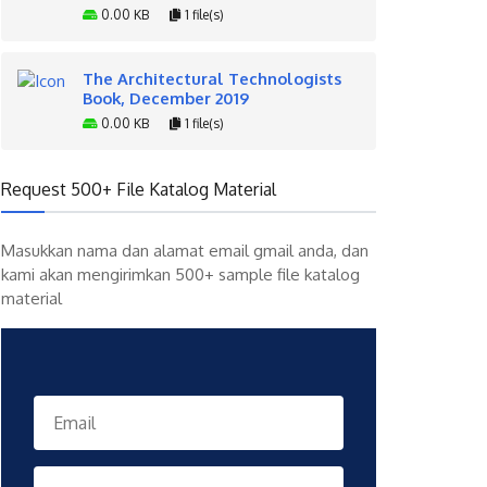
0.00 KB
1 file(s)
The Architectural Technologists
Book, December 2019
0.00 KB
1 file(s)
Request 500+ File Katalog Material
Masukkan nama dan alamat email gmail anda, dan
kami akan mengirimkan 500+ sample file katalog
material