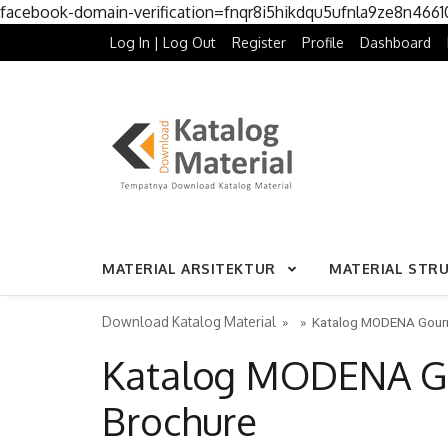
facebook-domain-verification=fnqr8i5hikdqu5ufnla9ze8n466
Log In | Log Out
Register
Profile
Dashboard
MATERIAL ARSITEKTUR
MATERIAL STR
Download Katalog Material
» »
Katalog MODENA Gourm
Katalog MODENA Go
Brochure