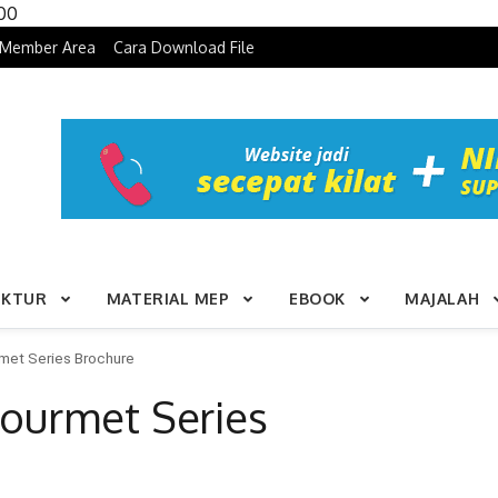
Skip to content
100
Member Area
Cara Download File
UKTUR
MATERIAL MEP
EBOOK
MAJALAH
et Series Brochure
urmet Series