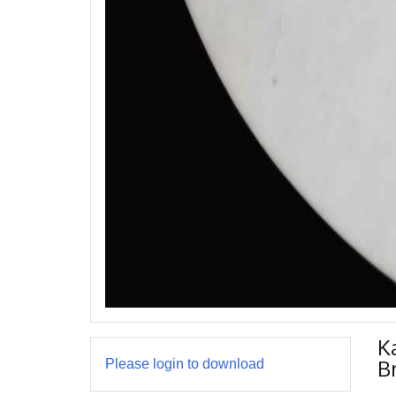
K
B
Please login to download