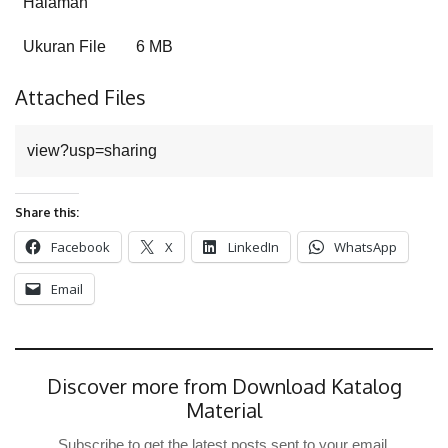
Halaman
Ukuran File
6 MB
Attached Files
view?usp=sharing
Share this:
Facebook
X
LinkedIn
WhatsApp
Email
Discover more from Download Katalog
Material
Subscribe to get the latest posts sent to your email.