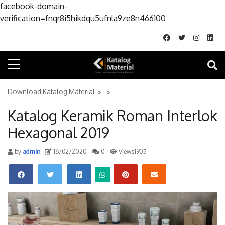
facebook-domain-
Skip to conte
verification=fnqr8i5hikdqu5ufnla9ze8n466100
Download Katalog Material
» »
Katalog Keramik Roman Interlok
Hexagonal 2019
by
admin
16/02/2020
0
Views1905