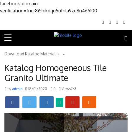
facebook-domain-
Skip to conte
verification=fnqr8i5hikdqu5ufnla9ze8n466100
Download Katalog Material
» »
Katalog Homogeneous Tile
Granito Ultimate
by
admin
18/01/2020
0
Views763