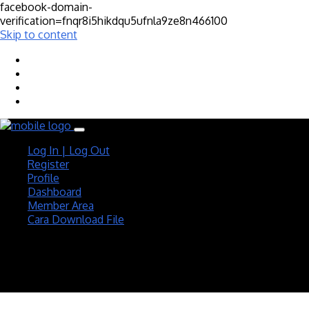
facebook-domain-
verification=fnqr8i5hikdqu5ufnla9ze8n466100
Skip to content
Log In | Log Out
Register
Profile
Dashboard
Member Area
Cara Download File