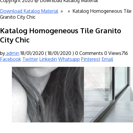
Copyright 2020 @ Download Katalog Material
Download Katalog Material
» »
Katalog Homogeneous Tile
Granito City Chic
Katalog Homogeneous Tile Granito
City Chic
by
admin
18/01/2020
( 18/01/2020 )
0 Comments
0
Views716
Facebook
Twitter
Linkedin
Whatsapp
Pinterest
Email