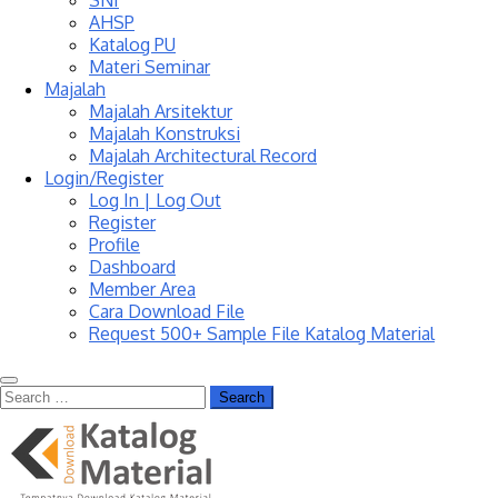
SNI
AHSP
Katalog PU
Materi Seminar
Majalah
Majalah Arsitektur
Majalah Konstruksi
Majalah Architectural Record
Login/Register
Log In | Log Out
Register
Profile
Dashboard
Member Area
Cara Download File
Request 500+ Sample File Katalog Material