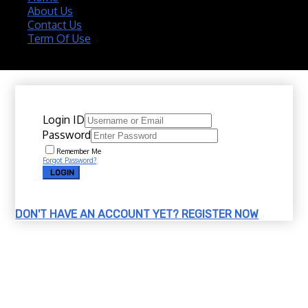
About Us
Contact Us
Term Of Use
Copyright 2020 @ Download Katalog Material
Login ID
Password
Remember Me
Forgot Password?
LOGIN
DON'T HAVE AN ACCOUNT YET?
REGISTER NOW