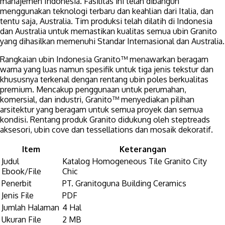
manajemen Indonesia. Fasilitas ini telah dibangun
menggunakan teknologi terbaru dan keahlian dari Italia, dan
tentu saja, Australia. Tim produksi telah dilatih di Indonesia
dan Australia untuk memastikan kualitas semua ubin Granito
yang dihasilkan memenuhi Standar Internasional dan Australia.
Rangkaian ubin Indonesia Granito™ menawarkan beragam
warna yang luas namun spesifik untuk tiga jenis tekstur dan
khususnya terkenal dengan rentang ubin poles berkualitas
premium. Mencakup penggunaan untuk perumahan,
komersial, dan industri, Granito™ menyediakan pilihan
arsitektur yang beragam untuk semua proyek dan semua
kondisi. Rentang produk Granito didukung oleh steptreads
aksesori, ubin cove dan tessellations dan mosaik dekoratif.
Item
Keterangan
Judul
Katalog Homogeneous Tile Granito City
Ebook/File
Chic
Penerbit
PT. Granitoguna Building Ceramics
Jenis File
PDF
Jumlah Halaman
4 Hal
Ukuran File
2 MB