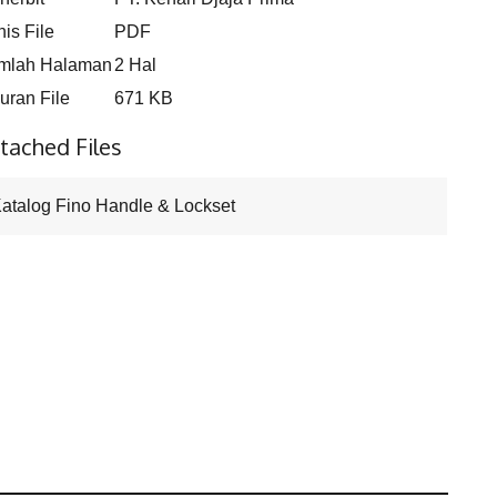
nis File
PDF
mlah Halaman
2 Hal
uran File
671 KB
tached Files
atalog Fino Handle & Lockset