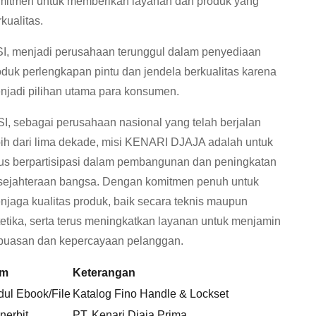
mitmen untuk memberikan layanan dan produk yang
kualitas.
SI, menjadi perusahaan terunggul dalam penyediaan
oduk perlengkapan pintu dan jendela berkualitas karena
njadi pilihan utama para konsumen.
SI, sebagai perusahaan nasional yang telah berjalan
bih dari lima dekade, misi KENARI DJAJA adalah untuk
rus berpartisipasi dalam pembangunan dan peningkatan
sejahteraan bangsa. Dengan komitmen penuh untuk
njaga kualitas produk, baik secara teknis maupun
tetika, serta terus meningkatkan layanan untuk menjamin
puasan dan kepercayaan pelanggan.
em
Keterangan
dul Ebook/File
Katalog Fino Handle & Lockset
nerbit
PT. Kenari Djaja Prima