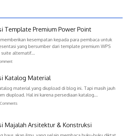
ksi Template Premium Power Point
l memberikan kesempatan kepada para pembaca untuk
presentasi yang bersumber dari template premium WPS
suite alternatif...
omment
si Katalog Material
alog material yang diupload di blog ini. Tapi masih jauh
m diupload. Hal ini karena persediaan katalog...
 Comments
si Majalah Arsitektur & Konstruksi
g haus akan ilmu, yang selain membaca buku-buku diktat