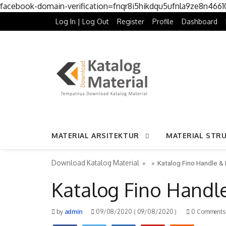
facebook-domain-verification=fnqr8i5hikdqu5ufnla9ze8n466
Log In | Log Out
Register
Profile
Dashboard
MATERIAL ARSITEKTUR
MATERIAL STR
Download Katalog Material
» »
Katalog Fino Handle &
Katalog Fino Handl
by
admin
09/08/2020
( 09/08/2020 )
0 Comments