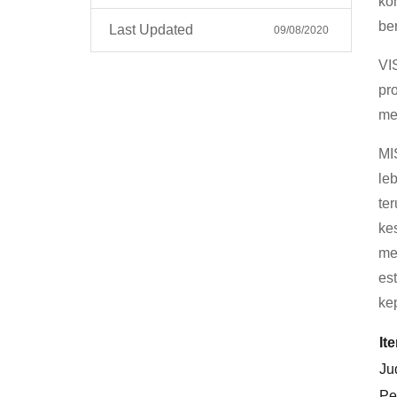
ko
ber
Last Updated
09/08/2020
VI
pr
me
MI
le
te
ke
me
es
ke
It
Ju
Pe