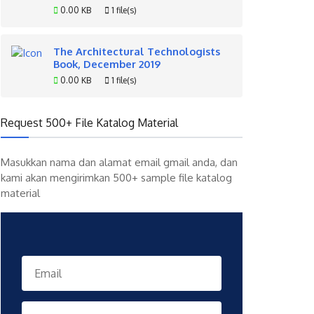
0.00 KB
1 file(s)
The Architectural Technologists
Book, December 2019
0.00 KB
1 file(s)
Request 500+ File Katalog Material
Masukkan nama dan alamat email gmail anda, dan
kami akan mengirimkan 500+ sample file katalog
material