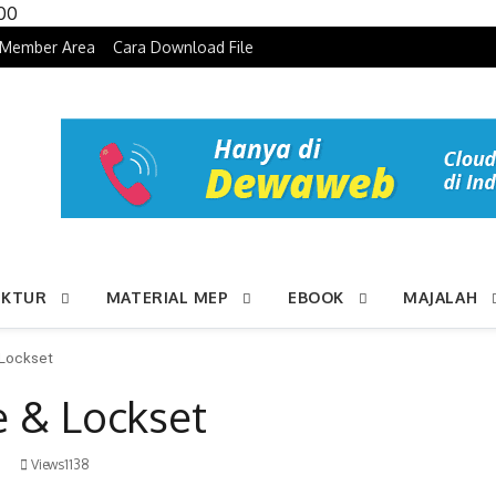
Skip to content
100
Member Area
Cara Download File
UKTUR
MATERIAL MEP
EBOOK
MAJALAH
 Lockset
e & Lockset
Views1138