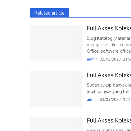
Related article
Full Akses Kole
Blog Katalog Materia
mengakses file-file 
Office, software office 
admin
02/02/2020
1 C
Full Akses Kolek
Sudah cukup banyak kat
lebih banyak yang belu
admin
03/03/2020
23
Full Akses Kolek
Banyak mahasiswa yan