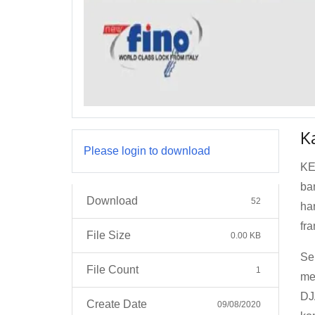
K
Please login to download
KE
ba
Download
52
ha
fr
File Size
0.00 KB
Se
File Count
1
me
DJ
Create Date
09/08/2020