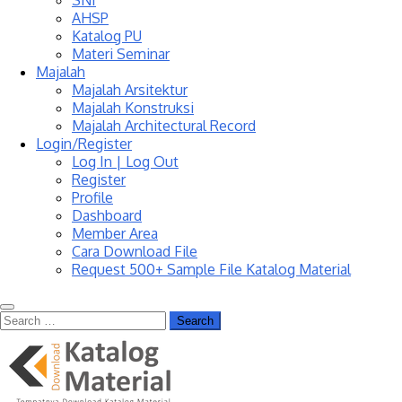
SNI
AHSP
Katalog PU
Materi Seminar
Majalah
Majalah Arsitektur
Majalah Konstruksi
Majalah Architectural Record
Login/Register
Log In | Log Out
Register
Profile
Dashboard
Member Area
Cara Download File
Request 500+ Sample File Katalog Material