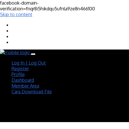
facebook-domain-
verification=fnqr8i5hikdqu5ufnla9ze8n466100
Skip to content
Log In | Log Out
Register
Profile
Dashboard
Member Area
Cara Download File