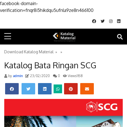
facebook-domain-
Skip to conte
verification=fnqr8i5hikdqu5ufnla9ze8n466100
Download Katalog Material
» »
Katalog Bata Ringan SCG
by
admin
23/02/2020
0
Views1158