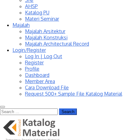
SNI
AHSP
Katalog PU
Materi Seminar
Majalah
Majalah Arsitektur
Majalah Konstruksi
Majalah Architectural Record
Login/Register
Log In | Log Out
Register
Profile
Dashboard
Member Area
Cara Download File
Request 500+ Sample File Katalog Material