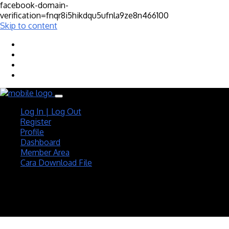
facebook-domain-
verification=fnqr8i5hikdqu5ufnla9ze8n466100
Skip to content
Log In | Log Out
Register
Profile
Dashboard
Member Area
Cara Download File