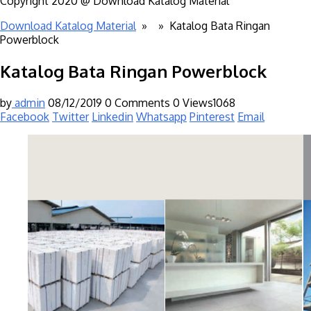
Copyright 2020 @ Download Katalog Material
Download Katalog Material
» »
Katalog Bata Ringan
Powerblock
Katalog Bata Ringan Powerblock
by
admin
08/12/2019
0 Comments
0
Views1068
Facebook
Twitter
Linkedin
Whatsapp
Pinterest
Email