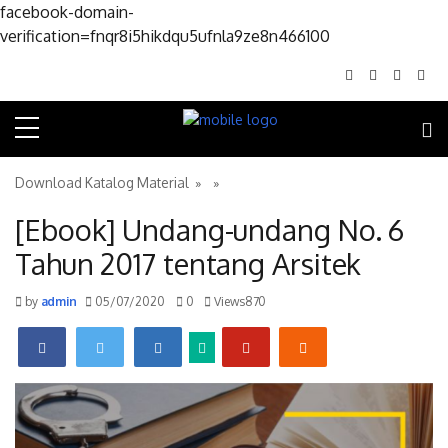
facebook-domain-
Skip to conte
verification=fnqr8i5hikdqu5ufnla9ze8n466100
Download Katalog Material
» »
[Ebook] Undang-undang No. 6
Tahun 2017 tentang Arsitek
by
admin
05/07/2020
0
Views870