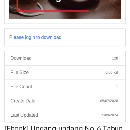
Please login to download
Download
128
File Size
0.00 KB
File Count
1
Create Date
05/07/2020
Last Updated
15/09/2024
[Ebook] Undang-undang No. 6 Tahun