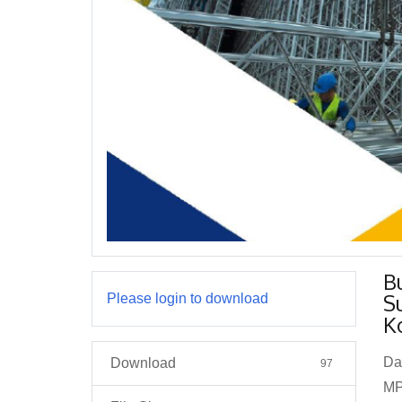
B
S
Please login to download
K
Da
Download
97
MP