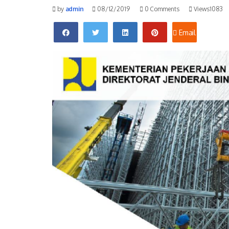
by
admin
08/12/2019
0 Comments
Views1083
Email
Facebook
Twitter
Linkedin
Pinterest