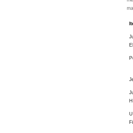
ma
I
J
E
P
J
J
H
U
F