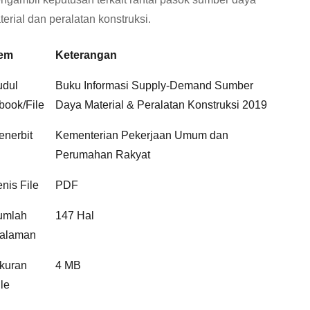
terial dan peralatan konstruksi.
tem
Keterangan
udul
Buku Informasi Supply-Demand Sumber
book/File
Daya Material & Peralatan Konstruksi 2019
enerbit
Kementerian Pekerjaan Umum dan
Perumahan Rakyat
enis File
PDF
umlah
147 Hal
alaman
kuran
4 MB
ile