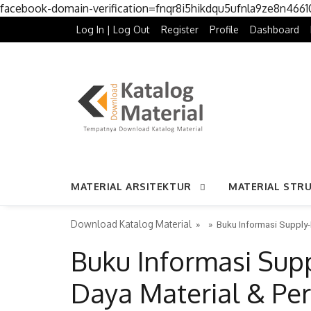
facebook-domain-verification=fnqr8i5hikdqu5ufnla9ze8n466
Log In | Log Out
Register
Profile
Dashboard
MATERIAL ARSITEKTUR
MATERIAL STR
Download Katalog Material
» »
Buku Informasi Supply
Buku Informasi Su
Daya Material & Per