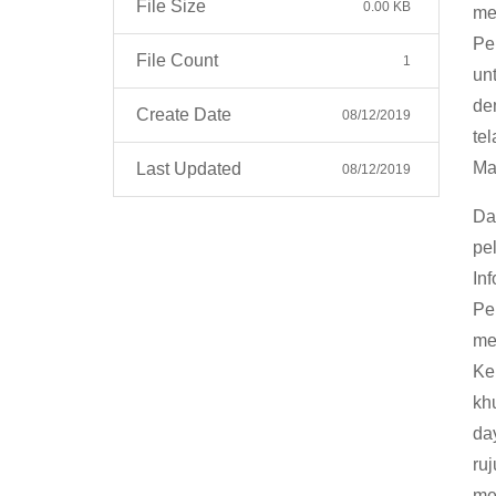
File Size
0.00 KB
me
Pe
File Count
1
un
de
Create Date
08/12/2019
te
Ma
Last Updated
08/12/2019
Da
pe
In
Pe
me
Ke
kh
da
ru
me