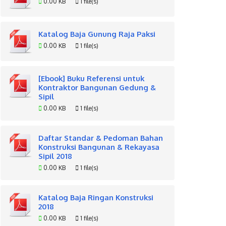
0.00 KB
1 file(s)
Katalog Baja Gunung Raja Paksi
0.00 KB
1 file(s)
[Ebook] Buku Referensi untuk
Kontraktor Bangunan Gedung &
Sipil
0.00 KB
1 file(s)
Daftar Standar & Pedoman Bahan
Konstruksi Bangunan & Rekayasa
Sipil 2018
0.00 KB
1 file(s)
Katalog Baja Ringan Konstruksi
2018
0.00 KB
1 file(s)