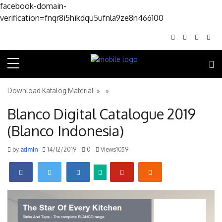
facebook-domain-
Skip to conte
verification=fnqr8i5hikdqu5ufnla9ze8n466100
Download Katalog Material
» »
Blanco Digital Catalogue 2019
(Blanco Indonesia)
by
admin
14/12/2019
0
Views1059