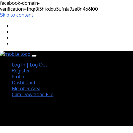
facebook-domain-
verification=fnqr8i5hikdqu5ufnla9ze8n466100
Skip to content
Log In | Log Out
Register
Profile
Dashboard
Member Area
Cara Download File