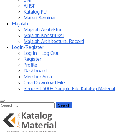
SNI
AHSP
Katalog PU
Materi Seminar
Majalah
Majalah Arsitektur
Majalah Konstruksi
Majalah Architectural Record
Login/Register
Log In | Log Out
Register
Profile
Dashboard
Member Area
Cara Download File
Request 500+ Sample File Katalog Material