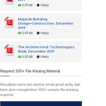
0.00 KB
1 file(s)
Majalah Building
Design+Construction, December
2019
0.00 KB
1 file(s)
The Architectural Technologists
Book, December 2019
0.00 KB
1 file(s)
Request 500+ File Katalog Material
Masukkan nama dan alamat email gmail anda, dan
kami akan mengirimkan 500+ sample file katalog
material