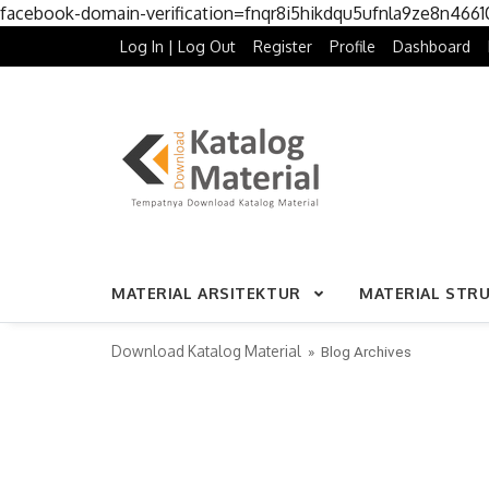
facebook-domain-verification=fnqr8i5hikdqu5ufnla9ze8n466
Log In | Log Out
Register
Profile
Dashboard
MATERIAL ARSITEKTUR
MATERIAL STR
Download Katalog Material
» Blog Archives