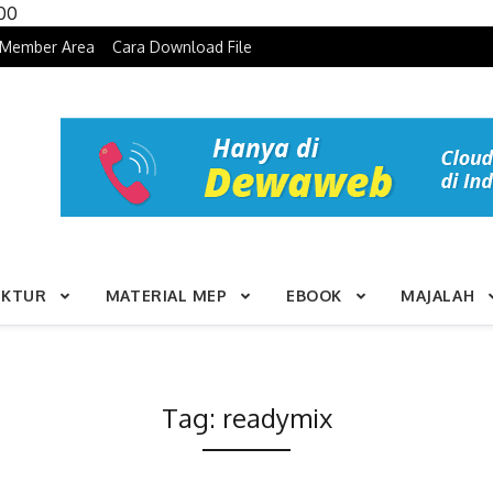
Skip to content
100
Member Area
Cara Download File
UKTUR
MATERIAL MEP
EBOOK
MAJALAH
Tag:
readymix