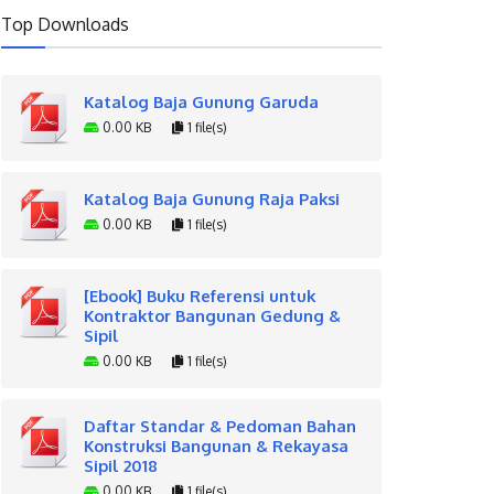
Top Downloads
Katalog Baja Gunung Garuda
0.00 KB
1 file(s)
Katalog Baja Gunung Raja Paksi
0.00 KB
1 file(s)
[Ebook] Buku Referensi untuk
Kontraktor Bangunan Gedung &
Sipil
0.00 KB
1 file(s)
Daftar Standar & Pedoman Bahan
Konstruksi Bangunan & Rekayasa
Sipil 2018
0.00 KB
1 file(s)