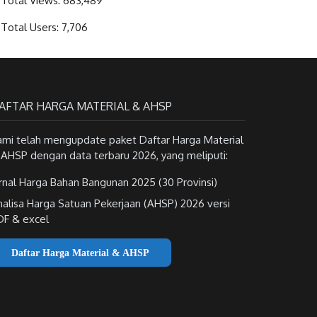
Total Views:
683,489
Total Users:
7,706
AFTAR HARGA MATERIAL & AHSP
ami telah mengupdate paket Daftar Harga Material
 AHSP dengan data terbaru 2026, yang meliputi:
rnal Harga Bahan Bangunan 2025 (30 Provinsi)
nalisa Harga Satuan Pekerjaan (AHSP) 2026 versi
DF & excel
Daftar Harga Material & AHSP