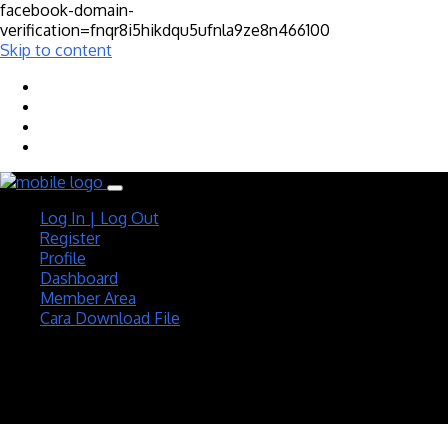
facebook-domain-
verification=fnqr8i5hikdqu5ufnla9ze8n466100
Skip to content
Log In | Log Out
Register
Profile
Dashboard
Member Area
Cara Download File