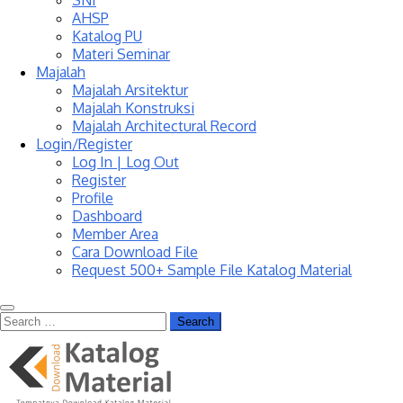
SNI
AHSP
Katalog PU
Materi Seminar
Majalah
Majalah Arsitektur
Majalah Konstruksi
Majalah Architectural Record
Login/Register
Log In | Log Out
Register
Profile
Dashboard
Member Area
Cara Download File
Request 500+ Sample File Katalog Material