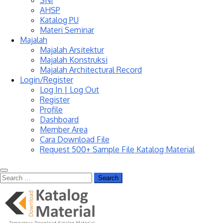
SNI
AHSP
Katalog PU
Materi Seminar
Majalah
Majalah Arsitektur
Majalah Konstruksi
Majalah Architectural Record
Login/Register
Log In | Log Out
Register
Profile
Dashboard
Member Area
Cara Download File
Request 500+ Sample File Katalog Material