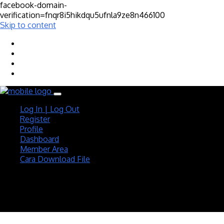
facebook-domain-
verification=fnqr8i5hikdqu5ufnla9ze8n466100
Skip to content
Log In | Log Out
Register
Profile
Dashboard
Member Area
Cara Download File