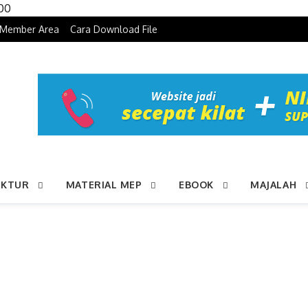
Skip to content
100
Member Area
Cara Download File
UKTUR
MATERIAL MEP
EBOOK
MAJALAH