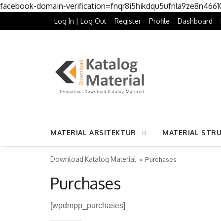
facebook-domain-verification=fnqr8i5hikdqu5ufnla9ze8n466
Log In | Log Out
Register
Profile
Dashboard
MATERIAL ARSITEKTUR
MATERIAL STR
Download Katalog Material
» Purchases
Purchases
[wpdmpp_purchases]