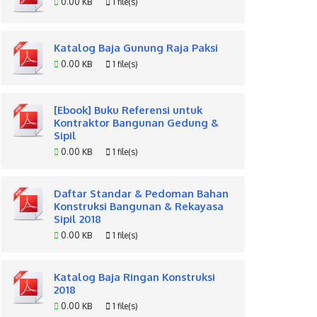
0.00 KB
1 file(s)
Katalog Baja Gunung Raja Paksi
0.00 KB
1 file(s)
[Ebook] Buku Referensi untuk
Kontraktor Bangunan Gedung &
Sipil
0.00 KB
1 file(s)
Daftar Standar & Pedoman Bahan
Konstruksi Bangunan & Rekayasa
Sipil 2018
0.00 KB
1 file(s)
Katalog Baja Ringan Konstruksi
2018
0.00 KB
1 file(s)